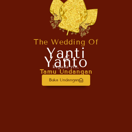
The Wedding Of
Yanti
Yanto
&
kepada yth,
Tamu Undangan
Buka Undangan